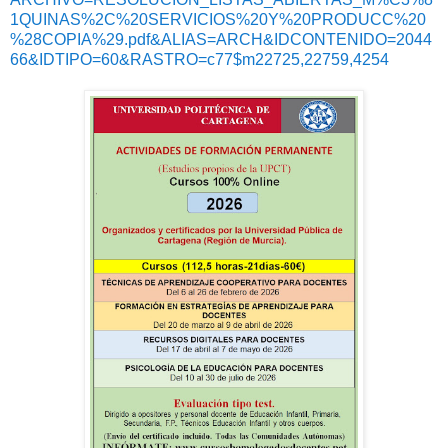
1QUINAS%2C%20SERVICIOS%20Y%20PRODUCC%20
%28COPIA%29.pdf&ALIAS=ARCH&IDCONTENIDO=2044
66&IDTIPO=60&RASTRO=c77$m22725,22759,4254