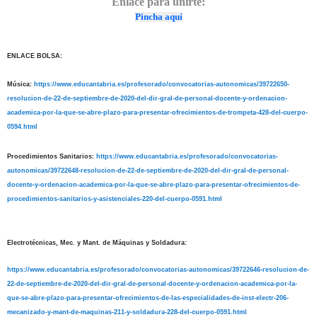
Enlace para unirte:
Pincha aquí
ENLACE BOLSA:
Música:
https://www.educantabria.es/profesorado/convocatorias-autonomicas/39722650-
resolucion-de-22-de-septiembre-de-2020-del-dir-gral-de-personal-docente-y-ordenacion-
academica-por-la-que-se-abre-plazo-para-presentar-ofrecimientos-de-trompeta-428-del-cuerpo-
0594.html
Procedimientos Sanitarios:
https://www.educantabria.es/profesorado/convocatorias-
autonomicas/39722648-resolucion-de-22-de-septiembre-de-2020-del-dir-gral-de-personal-
docente-y-ordenacion-academica-por-la-que-se-abre-plazo-para-presentar-ofrecimientos-de-
procedimientos-sanitarios-y-asistenciales-220-del-cuerpo-0591.html
Electrotécnicas, Mec. y Mant. de Máquinas y Soldadura:
https://www.educantabria.es/profesorado/convocatorias-autonomicas/39722646-resolucion-de-
22-de-septiembre-de-2020-del-dir-gral-de-personal-docente-y-ordenacion-academica-por-la-
que-se-abre-plazo-para-presentar-ofrecimientos-de-las-especialidades-de-inst-electr-206-
mecanizado-y-mant-de-maquinas-211-y-soldadura-228-del-cuerpo-0591.html