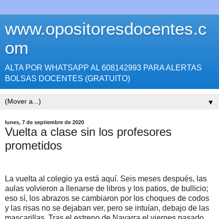
www.opositoresdocentes.c
om
ALTA POR WHATSAPP AL 608142993 PARA ALERTAS
BOLSAS DOCENTES (GRATUITO)
▼
lunes, 7 de septiembre de 2020
Vuelta a clase sin los profesores
prometidos
La vuelta al colegio ya está aquí. Seis meses después, las
aulas volvieron a llenarse de libros y los patios, de bullicio;
eso sí, los abrazos se cambiaron por los choques de codos
y las risas no se dejaban ver, pero se intuían, debajo de las
mascarillas. Tras el estreno de Navarra el viernes pasado,