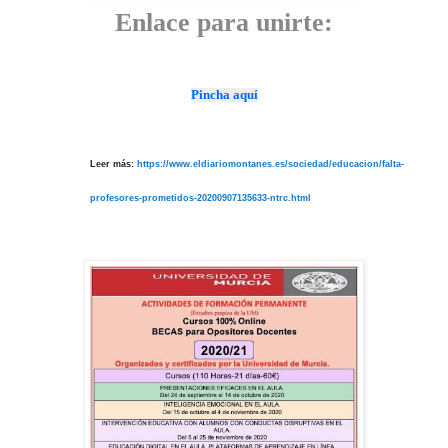
Enlace para unirte:
Pincha aquí
Leer más:
https://www.eldiariomontanes.es/sociedad/educacion/falta-
profesores-prometidos-20200907135633-ntrc.html