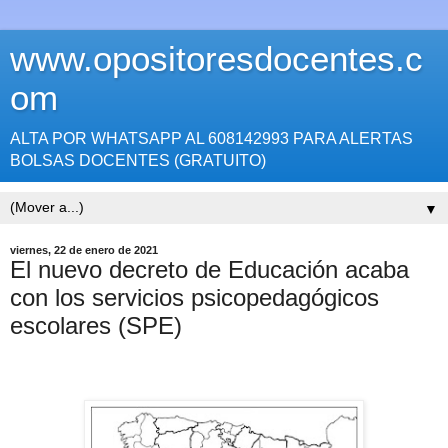
www.opositoresdocentes.c
om
ALTA POR WHATSAPP AL 608142993 PARA ALERTAS
BOLSAS DOCENTES (GRATUITO)
▼
viernes, 22 de enero de 2021
El nuevo decreto de Educación acaba
con los servicios psicopedagógicos
escolares (SPE)