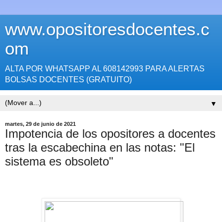
www.opositoresdocentes.c
om
ALTA POR WHATSAPP AL 608142993 PARA ALERTAS
BOLSAS DOCENTES (GRATUITO)
▼
martes, 29 de junio de 2021
Impotencia de los opositores a docentes
tras la escabechina en las notas: "El
sistema es obsoleto"