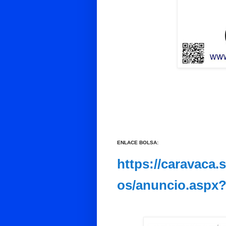
ENLACE BOLSA:
https://caravaca.
os/anuncio.aspx