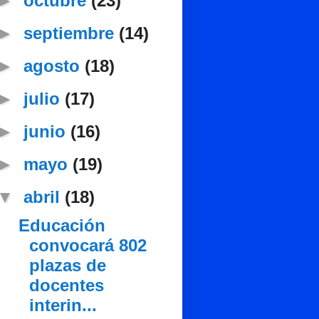
►
octubre
(23)
►
septiembre
(14)
►
agosto
(18)
►
julio
(17)
►
junio
(16)
►
mayo
(19)
▼
abril
(18)
Educación
convocará 802
plazas de
docentes
interin...