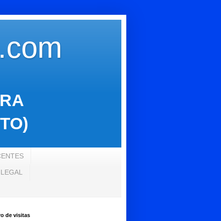
s.com
ARA
TO)
CENTES
 LEGAL
 de visitas