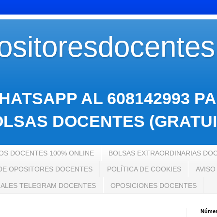
sitoresdocente
HATSAPP AL 608142993 P
LSAS DOCENTES (GRATUI
S DOCENTES 100% ONLINE
BOLSAS EXTRAORDINARIAS DO
 DE OPOSITORES DOCENTES
POLÍTICA DE COOKIES
AVISO
ALES TELEGRAM DOCENTES
OPOSICIONES DOCENTES
Número