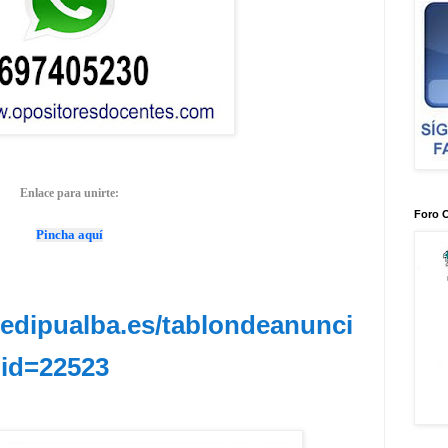
Enlace para unirte:
Foro 
Pincha aquí
sedipualba.es/tablondeanunci
?id=22523