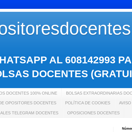
sitoresdocente
HATSAPP AL 608142993 P
LSAS DOCENTES (GRATUI
S DOCENTES 100% ONLINE
BOLSAS EXTRAORDINARIAS DO
 DE OPOSITORES DOCENTES
POLÍTICA DE COOKIES
AVISO
ALES TELEGRAM DOCENTES
OPOSICIONES DOCENTES
Número