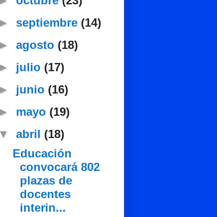
►
octubre
(23)
►
septiembre
(14)
►
agosto
(18)
►
julio
(17)
►
junio
(16)
►
mayo
(19)
▼
abril
(18)
Educación
convocará 802
plazas de
docentes
interin...