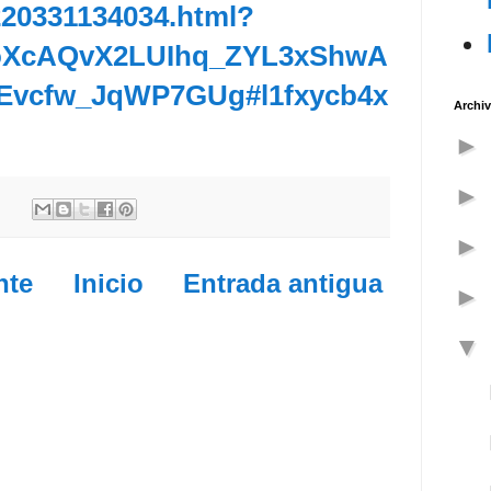
20331134034.html?
ooXcAQvX2LUIhq_ZYL3xShwA
dEvcfw_JqWP7GUg#l1fxycb4x
Archiv
nte
Inicio
Entrada antigua