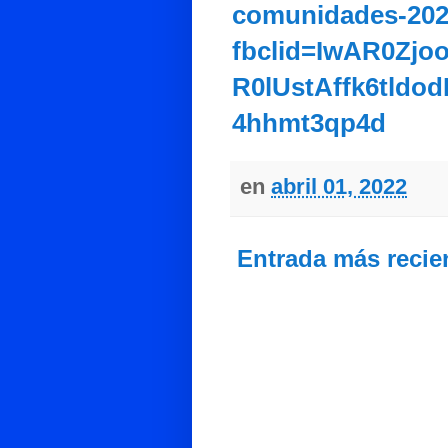
comunidades-202
fbclid=IwAR0Zj
R0lUstAffk6tldo
4hhmt3qp4d
en
abril 01, 2022
Entrada más recie