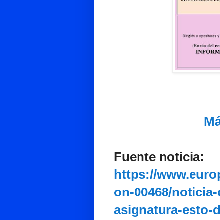
Má
Fuente noticia:
https://www.euro
on-00468/noticia-
asignatura-esto-