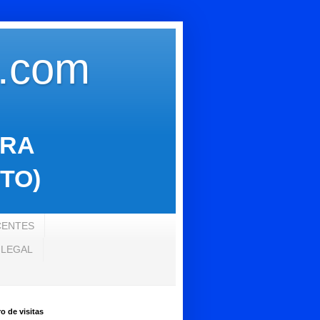
s.com
ARA
TO)
CENTES
 LEGAL
 de visitas