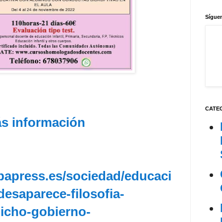
Síguen
CATE
s información
papress.es/sociedad/educaci
desaparece-filosofia-
dicho-gobierno-