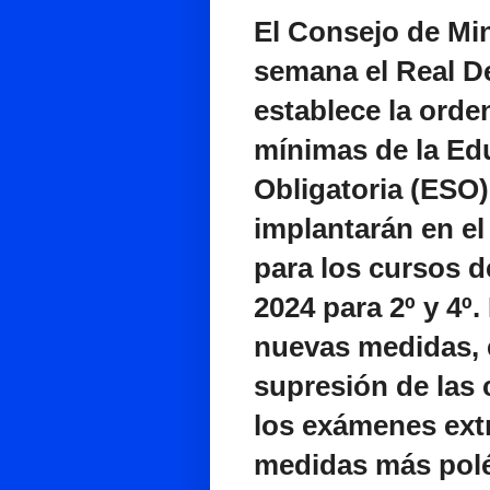
El Consejo de Mi
semana el Real De
establece la orde
mínimas de la Ed
Obligatoria (ESO
implantarán en e
para los cursos de
2024 para 2º y 4º.
nuevas medidas, e
supresión de las 
los exámenes extr
medidas más polémi