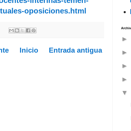
ocentes-interinas-temen-
tuales-oposiciones.html
Archiv
nte
Inicio
Entrada antigua