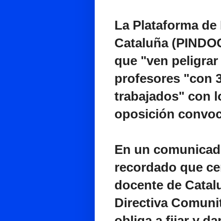
La Plataforma de 
Cataluña (PINDOC
que "ven peligrar
profesores "con 3
trabajados" con l
oposición convo
En un comunicado
recordado que cer
docente de Catalu
Directiva Comuni
obliga a fijar y da