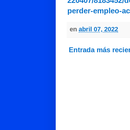
220407/8183452/d
perder-empleo-ac
en
abril 07, 2022
Entrada más recie