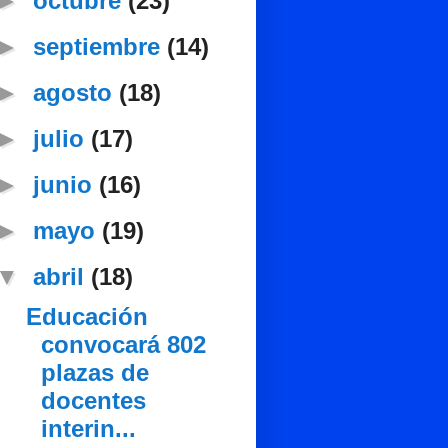
►
octubre
(23)
►
septiembre
(14)
►
agosto
(18)
►
julio
(17)
►
junio
(16)
►
mayo
(19)
▼
abril
(18)
Educación
convocará 802
plazas de
docentes
interin...