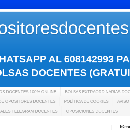
sitoresdocente
HATSAPP AL 608142993 P
LSAS DOCENTES (GRATUI
S DOCENTES 100% ONLINE
BOLSAS EXTRAORDINARIAS DO
 DE OPOSITORES DOCENTES
POLÍTICA DE COOKIES
AVISO
ALES TELEGRAM DOCENTES
OPOSICIONES DOCENTES
Número