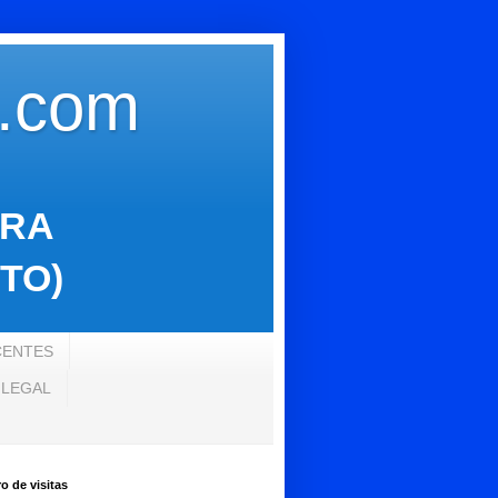
s.com
ARA
TO)
CENTES
 LEGAL
 de visitas