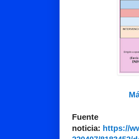
Má
Fuente
noticia:
https://w